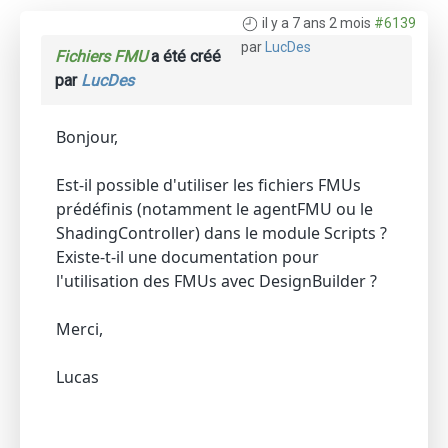
il y a 7 ans 2 mois
#6139
par
LucDes
Fichiers FMU
a été créé
par
LucDes
Bonjour,
Est-il possible d'utiliser les fichiers FMUs
prédéfinis (notamment le agentFMU ou le
ShadingController) dans le module Scripts ?
Existe-t-il une documentation pour
l'utilisation des FMUs avec DesignBuilder ?
Merci,
Lucas