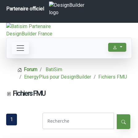
Partenaire officiel
Forum
BatiSim
EnergyPlus pour DesignBuilder
Fichiers FMU
Fichiers FMU
1