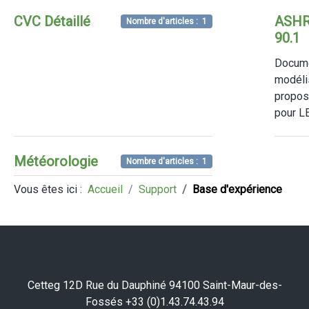
CVC Détaillé
ASH
Nombre d'articles : 1
90.1
Documen
modélis
propos
pour L
Météorologie
Nombre d'articles : 1
Vous êtes ici :
Accueil
Support
Base d'expérience
Cetteg 12D Rue du Dauphiné 94100 Saint-Maur-des-
Fossés +33 (0)1.43.74.43.94