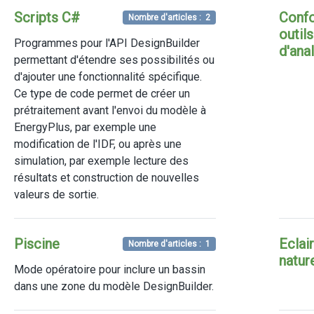
Scripts C#
Confo
Nombre d'articles : 2
outils
Programmes pour l'API DesignBuilder
d'ana
permettant d'étendre ses possibilités ou
d'ajouter une fonctionnalité spécifique.
Ce type de code permet de créer un
prétraitement avant l'envoi du modèle à
EnergyPlus, par exemple une
modification de l'IDF, ou après une
simulation, par exemple lecture des
résultats et construction de nouvelles
valeurs de sortie.
Piscine
Eclai
Nombre d'articles : 1
natur
Mode opératoire pour inclure un bassin
dans une zone du modèle DesignBuilder.