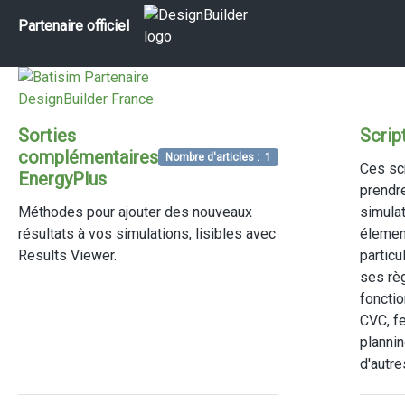
Partenaire officiel
Sorties
Scrip
complémentaires
Nombre d'articles : 1
Ces sc
EnergyPlus
prendre
Méthodes pour ajouter des nouveaux
simulat
résultats à vos simulations, lisibles avec
élemen
Results Viewer.
particu
ses règ
foncti
CVC, fe
plannin
d'autre