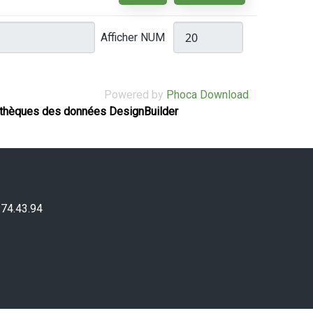
Afficher NUM
Powered by
Phoca Download
othèques des données DesignBuilder
.74.43.94