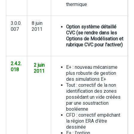
thermique
3.0.0.
8 juin
Option système détaillé
007
2011
CVC (se rendre dans les
Options de Modélisation et
rubrique CVC pour l'activer)
2.4.2.
2 juin
E+ : nouveau mécanisme
018
2011
plus robuste de gestion
des simulations E+
Tout : correctif de la non
identification des zones
possédant un vide créées
par une soustraction
booléenne
CFD : correctif empêchant
la région ERA d'être
dessinée
E+ : l'option