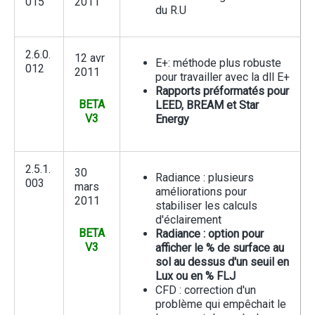
015
2011
du R.U
2.6.0.
12 avr
E+: méthode plus robuste
012
2011
pour travailler avec la dll E+
Rapports préformatés pour
BETA
LEED, BREAM et Star
V3
Energy
2.5.1.
30
Radiance : plusieurs
003
mars
améliorations pour
2011
stabiliser les calculs
d'éclairement
BETA
Radiance : option pour
V3
afficher le % de surface au
sol au dessus d'un seuil en
Lux ou en % FLJ
CFD : correction d'un
problème qui empêchait le