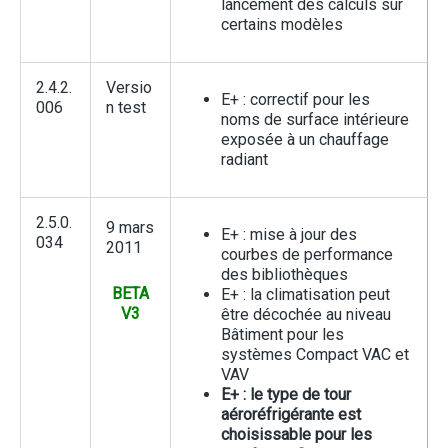
lancement des calculs sur
certains modèles
2.4.2.
Versio
E+ : correctif pour les
006
n test
noms de surface intérieure
exposée à un chauffage
radiant
2.5.0.
9 mars
E+ : mise à jour des
034
2011
courbes de performance
des bibliothèques
BETA
E+ : la climatisation peut
V3
être décochée au niveau
Bâtiment pour les
systèmes Compact VAC et
VAV
E+ : le type de tour
aéroréfrigérante est
choisissable pour les