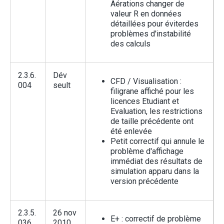
Aérations changer de
valeur R en données
détaillées pour éviterdes
problèmes d'instabilité
des calculs
2.3.6.
Dév
CFD / Visualisation :
004
seult
filigrane affiché pour les
licences Etudiant et
Evaluation, les restrictions
de taille précédente ont
été enlevée
Petit correctif qui annule le
problème d'affichage
immédiat des résultats de
simulation apparu dans la
version précédente
2.3.5.
26 nov
E+ : correctif de problème
036
2010