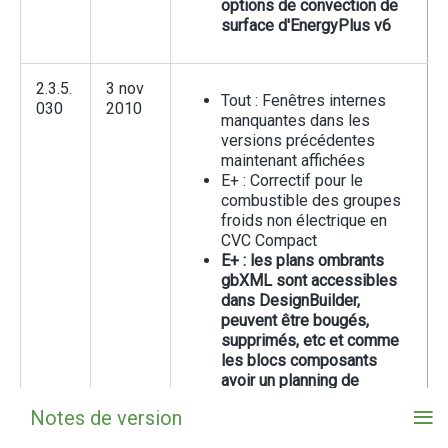
options de convection de
surface d'EnergyPlus v6
2.3.5.
3 nov
Tout : Fenêtres internes
030
2010
manquantes dans les
versions précédentes
maintenant affichées
E+ : Correctif pour le
combustible des groupes
froids non électrique en
CVC Compact
E+ : les plans ombrants
gbXML sont accessibles
dans DesignBuilder,
peuvent être bougés,
supprimés, etc et comme
les blocs composants
avoir un planning de
transparence dans l'onglet
≡
Notes de version
Construction
E+ : tous les rapports